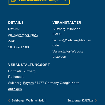
Zum Kalender hinzufügen
DETAILS
VERANSTALTER
Datum:
Sulzberg Mitanand
E-Mail
30. November 2025
Servus@SulzbergMitanan
Zeit:
d.de
10:30 – 17:00
Veranstalter-Website
anzeigen
VERANSTALTUNGSORT
Dorfplatz Sulzberg
Rathauspl.
Sulzberg
,
Bayern
87477
Germany
Google Karte
anzeigen
Sulzberger Weihnachtsdorf
Sulzberger KULTival