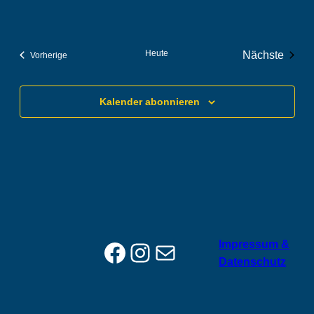
Heute
Nächste
Veranstaltungen
Vorherige
Veranstal
Kalender abonnieren
Facebook
Instagram
E-Mail
Impressum &
Datenschutz