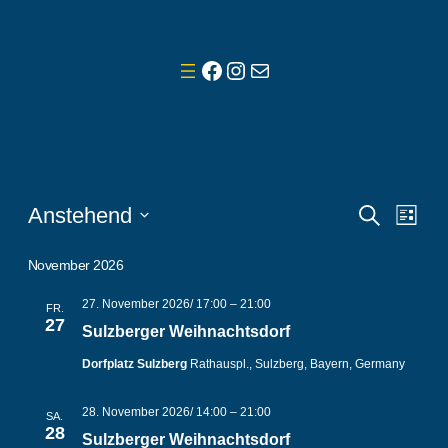
Facebook
Instagram
E-Mail
Veranstaltungen
Veranst
Vera
Anstehend
Suche
Liste
Ansi
Suche
Datum
Navi
wählen.
November 2026
und
Ansicht
27. November 2026/ 17:00
–
21:00
FR.
27
Sulzberger Weihnachtsdorf
Navigat
Dorfplatz Sulzberg
Rathauspl., Sulzberg, Bayern, Germany
28. November 2026/ 14:00
–
21:00
SA.
28
Sulzberger Weihnachtsdorf