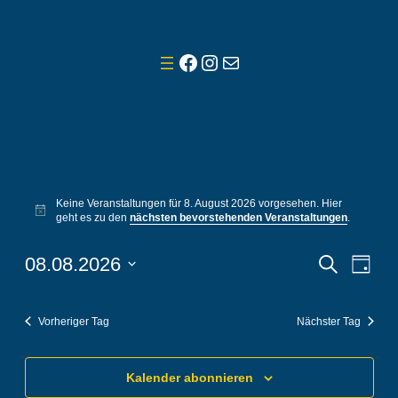
Facebook
Instagram
E-Mail
Veranstaltungen
Keine Veranstaltungen für 8. August 2026 vorgesehen. Hier
für
Hinweis
geht es zu den
nächsten bevorstehenden Veranstaltungen
.
8.
Veranst
Vera
08.08.2026
Suche
Tag
Ansi
August
Suche
Datum
Navi
wählen.
und
2026
Vorheriger Tag
Nächster Tag
Ansicht
Navigat
Kalender abonnieren