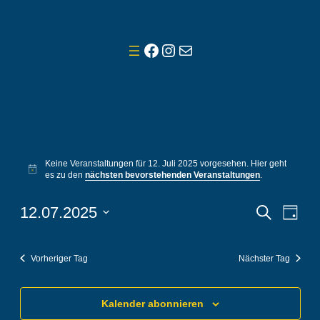
Facebook
Instagram
E-Mail
Veranstaltungen
Keine Veranstaltungen für 12. Juli 2025 vorgesehen. Hier geht
für
Hinweis
es zu den
nächsten bevorstehenden Veranstaltungen
.
12.
Veranst
Vera
12.07.2025
Suche
Tag
Ansi
Juli
Suche
Datum
Navi
wählen.
und
2025
Vorheriger Tag
Nächster Tag
Ansicht
Navigat
Kalender abonnieren