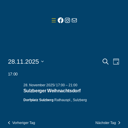
Facebook
Instagram
E-Mail
Veranstaltungen
Veranst
Vera
28.11.2025
Suche
Tag
Ansi
Suche
Datum
für
17:00
Navi
wählen.
und
28.
28. November 2025/ 17:00
–
21:00
Ansicht
Sulzberger Weihnachtsdorf
November
Navigat
Dorfplatz Sulzberg
Rathauspl., Sulzberg
2025
Vorheriger Tag
Nächster Tag