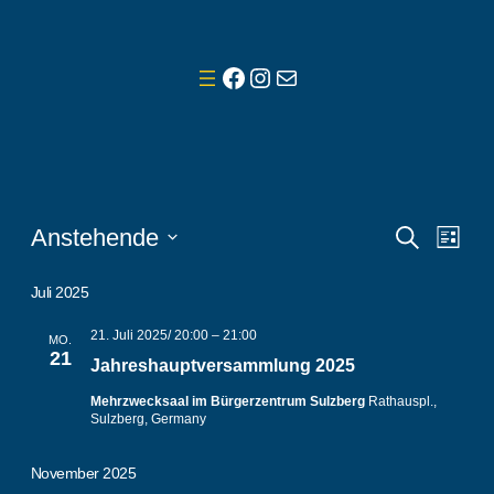
Facebook
Instagram
E-Mail
Veranstaltungen
Veranst
Vera
Anstehende
Suche
Liste
Ansi
Suche
Datum
Navi
wählen.
Juli 2025
und
Ansicht
21. Juli 2025/ 20:00
–
21:00
MO.
21
Jahreshauptversammlung 2025
Navigat
Mehrzwecksaal im Bürgerzentrum Sulzberg
Rathauspl.,
Sulzberg, Germany
November 2025