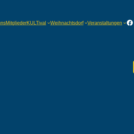
Fa
uns
Mitglieder
KULTival
Weihnachtsdorf
Veranstaltungen
en