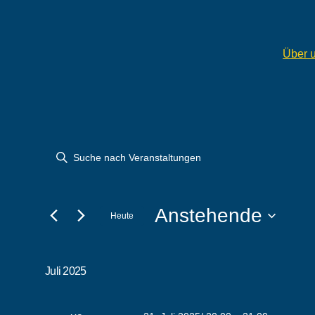
Über 
Veranstaltungen
Veranstaltung
Bitte
Schlüsselwort
Suche
eingeben.
Anstehende
Suche
Heute
und
nach
Datum
Veranstaltungen
wählen.
Ansichten,
Schlüsselwort.
Juli 2025
Navigation