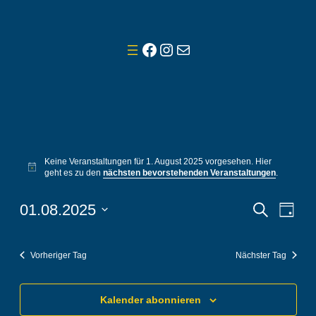
Facebook
Instagram
E-Mail
Veranstaltungen
Keine Veranstaltungen für 1. August 2025 vorgesehen. Hier
für
Hinweis
geht es zu den
nächsten bevorstehenden Veranstaltungen
.
1.
Veranst
Vera
01.08.2025
Suche
Tag
Ansi
August
Suche
Datum
Navi
wählen.
und
2025
Vorheriger Tag
Nächster Tag
Ansicht
Navigat
Kalender abonnieren